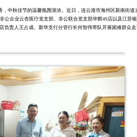
飘香，中秋佳节的温馨氛围渐浓。近日，连云港市海州区新南街道
区非公企业云杏医疗党支部、非公联合党支部华辉4S店以及江苏
S店负责人王占成、新华支行分管行长何智伟带队开展困难群众走