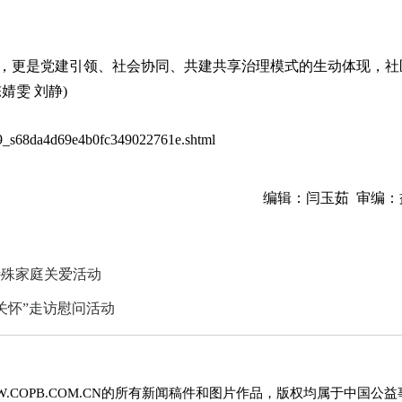
，更是党建引领、社会协同、共建共享治理模式的生动体现，社
婧雯 刘静)
929_s68da4d69e4b0fc349022761e.shtml
编辑：闫玉茹 审编：
特殊家庭关爱活动
关怀”走访慰问活动
.COPB.COM.CN的所有新闻稿件和图片作品，版权均属于中国公益