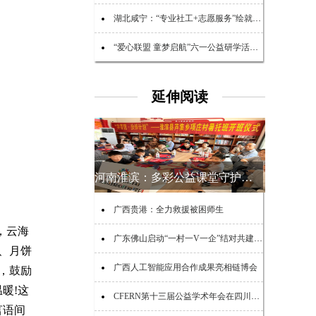
湖北咸宁：“专业社工+志愿服务”绘就民生幸福底色
“爱心联盟 童梦启航”六一公益研学活动在广州举行
延伸阅读
河南淮滨：多彩公益课堂守护乡村少年夏日时光
广西贵港：全力救援被困师生
，云海
广东佛山启动“一村一V一企”结对共建助力“百千万工程”活动
、月饼
广西人工智能应用合作成果亮相链博会
，鼓励
暖!这
CFERN第十三届公益学术年会在四川峨眉山启幕
言语间