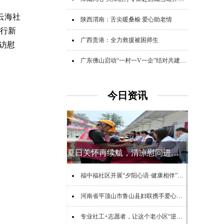
云海社
陕西渭南：舌尖暖桑榆 爱心助老情
银行新
广西贵港：全力救援被困师生
访慰
广东佛山启动“一村一V一企”结对共建助力“百千万工程”活动
今日资讯
夏日关怀再续航，清凉慰问进工地
福中福社区开展“夕阳心语·健康相伴”老年心理健康公益宣讲活动
河南省平顶山市鲁山县妇联携手爱心企业看望慰问特殊儿童
专业社工+志愿者，让这个老小区“逆生长”