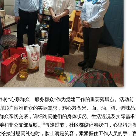
终将“心系群众、服务群众”作为党建工作的重要落脚点。活动前
握13户困难群众的实际需求，精心筹备米、面、油、蛋、调味品
群众亲切交谈，详细询问他们的身体状况、生活近况及实际需求
委和非公支部反映。“每逢过节，社区都惦记着我们，心里特别温
大爷接过慰问礼包时，脸上满是笑容，紧紧握住工作人员的手，