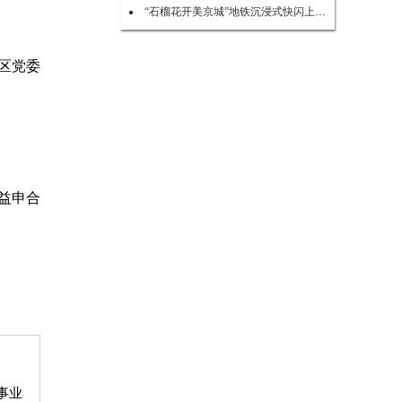
“石榴花开美京城”地铁沉浸式快闪上演 点亮民族团结新风尚
区党委
益申合
事业