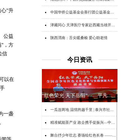
心”升
中国华侨公益基金会善行团公益基金追加追赠支援广西救灾
津藏同心 天津医疗专家赴西藏当雄开展公益帮扶
、公益
陕西渭南：舌尖暖桑榆 爱心助老情
”，方
位信
今日资讯
可以在
手
“红色荣光 天下岳阳”——平凡坚守护航红赛 青春力量传承初心
一瓜连两地 温情跨越千里 | 泰兴市社会组织开展跨省公益助农暨夏日送清凉服务
为一盏
。
精准赋能茶产业 政企携手促振兴—中国燃气公益基金会赴江西茭湖乡开展乡村振兴公益行
舞台抒少年壮志 赛场绘红色长卷 —— 全省学子多元展演赓续湖湘革命血脉
新闻等