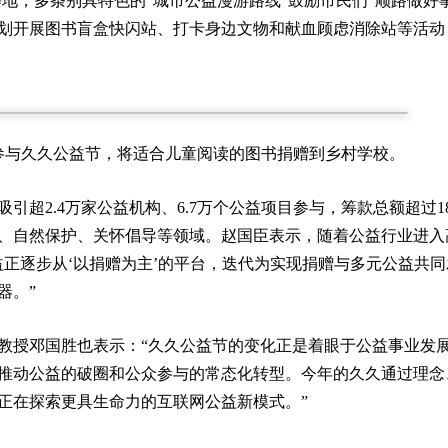
地，多条别具特色的“城市公益漫游路线”鼓励市民们“顺路做好事”
策划开展图书盲盒快闪站、打卡身边文物和献血顾虑消除站等活动
参与久久公益节，将适合儿童阅读的图书捐赠到乡村学校。
引超2.4万家公益机构、6.7万个公益项目参与，筹款总额超过1
、自然保护、关怀倡导等领域。赵国臣表示，随着公益行业进入
正逐步从‘以捐赠为主’的平台，迭代为实现捐赠与多元公益共同
器。”
教授邓国胜也表示：“久久公益节的变化正是着眼于公益事业发
推动公益的破圈和公众参与的常态化转型。今年的久久通过理念
正在探索更具生命力的互联网公益新模式。”