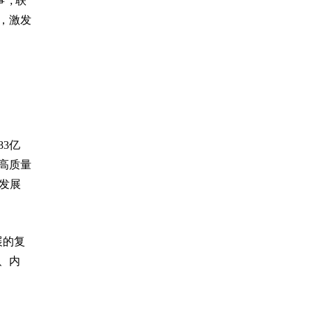
; 联
，激发
83亿
高质量
发展
展的复
、内