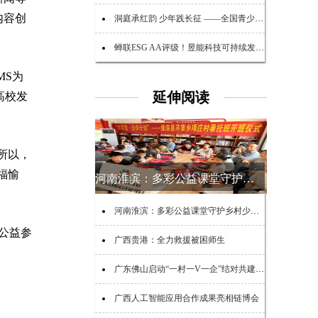
内容创
洞庭承红韵 少年践长征 ——全国青少年红色文化传承与实践创新大赛湖南省赛在岳阳举办
蝉联ESG AA评级！昱能科技可持续发展能力再获Wind权威认可
MS为
延伸阅读
高校发
所以，
福愉
河南淮滨：多彩公益课堂守护乡村少年夏日时光
河南淮滨：多彩公益课堂守护乡村少年夏日时光
公益参
广西贵港：全力救援被困师生
广东佛山启动“一村一V一企”结对共建助力“百千万工程”活动
广西人工智能应用合作成果亮相链博会