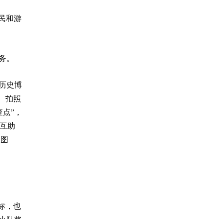
民和游
务。
历史博
、拍照
点”，
区互助
置图
标，也