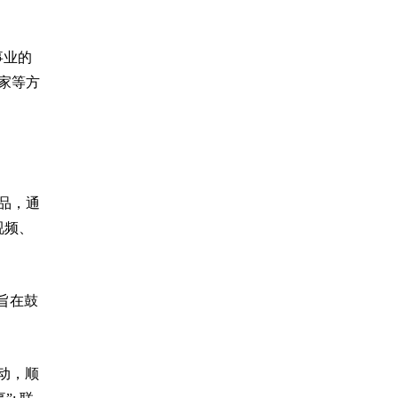
事业的
家等方
品，通
视频、
旨在鼓
联动，顺