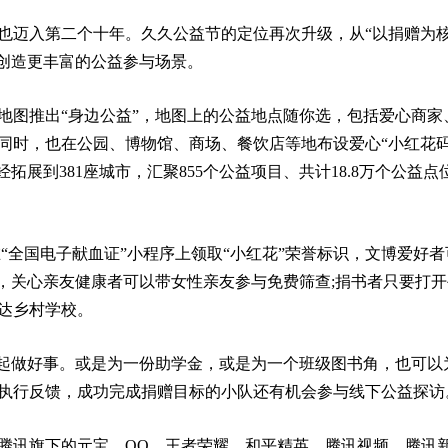
也迈入第二个十年。久久公益节的定位再次升级，从“以捐赠为核
，创造更丰富的公益参与场景。
地图推出“身边公益”，地图上的公益地点随你选，包括爱心商家
同时，也在公园、博物馆、商场、餐饮店等地布设爱心“小红花码
拓展到381座城市，汇聚855个公益项目、共计18.8万个公益点
“全国电子献血证”小程序上领取“小红花”荣誉标识，文博爱好者
，关心亲友健康者可以带女性亲友参与免费筛查;捐书者只要打开
达乡村学校。
一起做好事。或是为一份助学金，或是为一个班级图书角，也可以
执行反馈，成功完成捐赠目标的小队还有机会参与线下公益探访
腾讯旗下的元宝、QQ、王者荣耀、和平精英、腾讯视频、腾讯