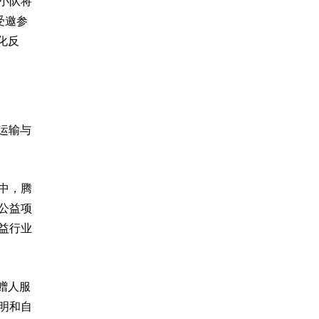
小队将
受邀参
化反
运输与
中，腾
公益项
益行业
赠人服
明和自