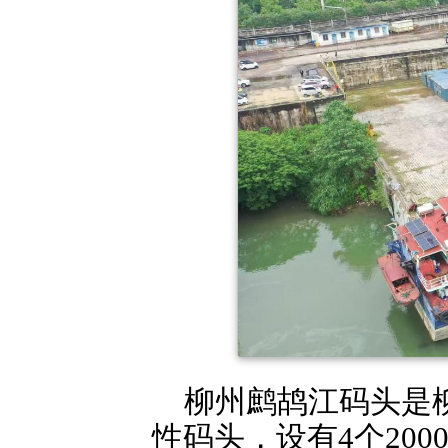
柳州鹧鸪江码头是
性码头，设有4个20