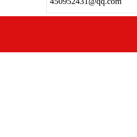
450952431@qq.com