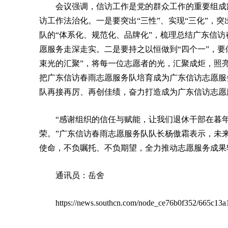
会议强调，信访工作是党的群众工作的重要组成
访工作法治化。一是要突出“三性”、实现“三化”，
队的“体系化、规范化、品牌化”，梳理总结广东信
愿服务走深走实。二是要持之以恒做到“四个一”，要做到
束光的汇聚”，将每一位志愿者的光，汇聚成炬，照亮社
把广东信访春雨志愿服务队培育成为广东信访志愿服务
队再接再厉、再创佳绩，奋力打造成为广东信访志愿服
“感谢组织的信任与赋能，让我们退休干部在暮
荣。”广东信访春雨志愿服务队队长杨傲霜表示，未
使命，不负嘱托、不负期望，全力推动志愿服务成果
通讯员：岳舍
https://news.southcn.com/node_ce76b0f352/665c13a