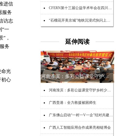
推进信
CFERN第十三届公益学术年会在四川峨眉山启幕
愿服务
信访志
“石榴花开美京城”地铁沉浸式快闪上演 点亮民族团结新风尚
到“一
景”，
延伸阅读
愿服务
使命光
河南淮滨：多彩公益课堂守护乡村少年夏日时光
行初心
河南淮滨：多彩公益课堂守护乡村少年夏日时光
广西贵港：全力救援被困师生
广东佛山启动“一村一V一企”结对共建助力“百千万工程”活动
广西人工智能应用合作成果亮相链博会