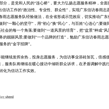
部分，是党和人民的“连心桥”，要大力弘扬志愿服务精神，全面
突出信访工作的“政治性、专业性、群众性”，实现广东信访春雨志
访春雨志愿服务队经验做法，在全省形成示范效应，切实推动广东
“一颗心的坚守”，用“初心”换“民心”，与百姓“心连心”;要做
会的每一个角落;要做到“一道风景的培育”，把“盆景”种成“风
的靓丽风景;要做到“一个品牌的打造”，勉励广东信访春雨志
务的“金字招牌”。
年能继续发挥余热，投身志愿服务，为信访事业添砖加瓦，倍感
来，服务队将继续在暖心接访中倾听群众诉求，在矛盾调解中践
转化为信访工作实效。
1cc.shtml