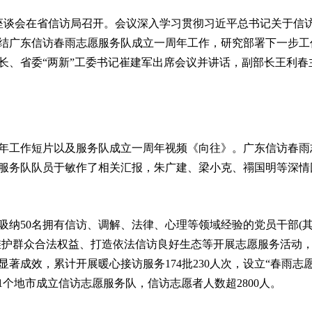
年座谈会在省信访局召开。会议深入学习贯彻习近平总书记关于信
结广东信访春雨志愿服务队成立一周年工作，研究部署下一步工
长、省委“两新”工委书记崔建军出席会议并讲话，副部长王利春
半年工作短片以及服务队成立一周年视频《向往》。广东信访春雨
服务队队员于敏作了相关汇报，朱广建、梁小克、禤国明等深情
吸纳50名拥有信访、调解、法律、心理等领域经验的党员干部(
维护群众合法权益、打造依法信访良好生态等开展志愿服务活动
著成效，累计开展暖心接访服务174批230人次，设立“春雨志
1个地市成立信访志愿服务队，信访志愿者人数超2800人。