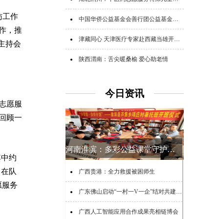
访工作
中国华侨公益基金会善行团公益基金追加追赠支援广西救灾
作，推
津藏同心 天津医疗专家赴西藏当雄开展公益帮扶
主持会
陕西渭南：舌尖暖桑榆 爱心助老情
今日资讯
志愿服
回顾一
河南淮滨：多彩公益课堂守护乡村少年夏日时光
其中约
，在队
广西贵港：全力救援被困师生
愿服务
广东佛山启动“一村一V一企”结对共建助力“百千万工程”活动
广西人工智能应用合作成果亮相链博会