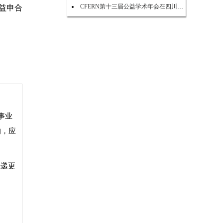
CFERN第十三届公益学术年会在四川峨眉山启幕
益申合
事业
的，应
传递更