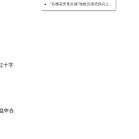
“石榴花开美京城”地铁沉浸式快闪上演 点亮民族团结新风尚
红十字
益申合