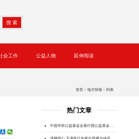
社会工作
公益人物
延伸阅读
首页
>
地方快报
> 列表
热门文章
中国华侨公益基金会善行团公益基金追加追赠支援广西救灾
津藏同心 天津医疗专家赴西藏当雄开展公益帮扶