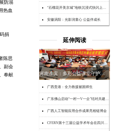
展防溺
“石榴花开美京城”地铁沉浸式快闪上演 点亮民族团结新风尚
用热血
安徽涡阳：光影润童心 公益伴成长
扫码捐
延伸阅读
者陈思
、副会
河南淮滨：多彩公益课堂守护乡村少年夏日时光
、奉献
广西贵港：全力救援被困师生
广东佛山启动“一村一V一企”结对共建助力“百千万工程”活动
广西人工智能应用合作成果亮相链博会
CFERN第十三届公益学术年会在四川峨眉山启幕