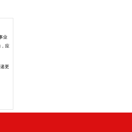
事业
的，应
传递更