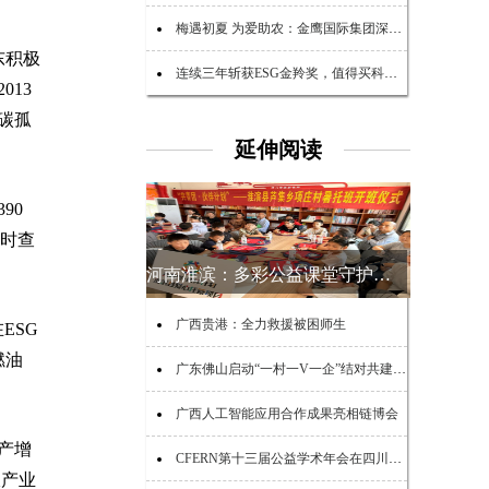
梅遇初夏 为爱助农：金鹰国际集团深耕助农公益，传递企业温暖担当
东积极
连续三年斩获ESG金羚奖，值得买科技以AI重塑可持续消费生态
13
碳孤
延伸阅读
90
实时查
河南淮滨：多彩公益课堂守护乡村少年夏日时光
广西贵港：全力救援被困师生
ESG
燃油
广东佛山启动“一村一V一企”结对共建助力“百千万工程”活动
广西人工智能应用合作成果亮相链博会
产增
CFERN第十三届公益学术年会在四川峨眉山启幕
稞产业