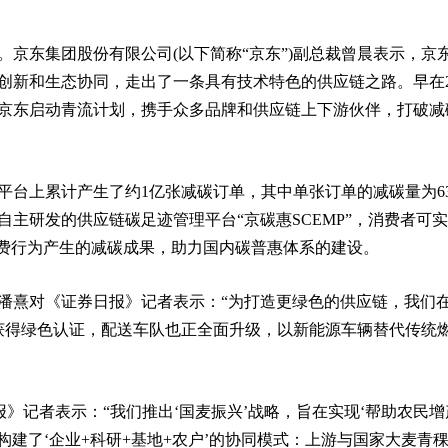
京东集团股份有限公司(以下简称“京东”)副总裁曾晨表示，京
新和生态协同，走出了一条具有技术特色的供应链之路。早在20
，京东启动青流计划，携手众多品牌和供应链上下游伙伴，打破减
平台上累计产生了约1亿张减碳订单，其中单张订单的减碳量为63
东自主研发的供应链碳足迹管理平台“京碳惠SCEMP”，消费者可
消费行为产生的减碳成果，助力国内碳普惠体系的建设。
潘熹对《证券日报》记者表示：“为打造更绿色的供应链，我们在
获得绿色认证，配送车队也正全面升级，以新能源车辆替代传统
报》记者表示：“我们推出‘国麦振兴’战略，旨在实现‘帮助农民增
构建了‘企业+科研+基地+农户’的协同模式：上游与国家大麦青