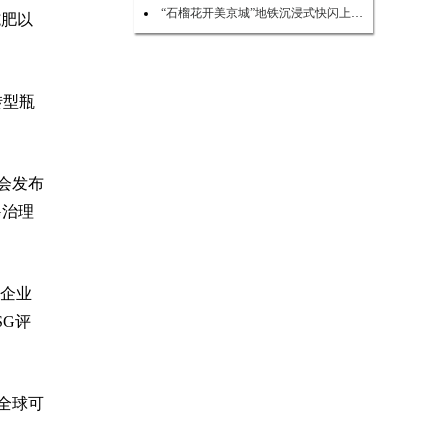
“石榴花开美京城”地铁沉浸式快闪上演 点亮民族团结新风尚
施肥以
转型瓶
会发布
G治理
家企业
SG评
全球可