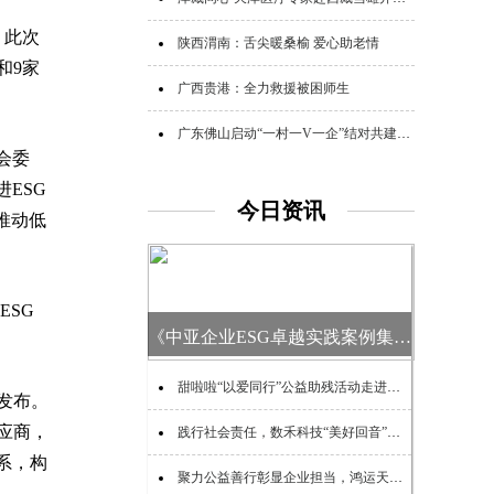
。此次
陕西渭南：舌尖暖桑榆 爱心助老情
和9家
广西贵港：全力救援被困师生
广东佛山启动“一村一V一企”结对共建助力“百千万工程”活动
会委
ESG
今日资讯
推动低
ESG
《中亚企业ESG卓越实践案例集》在阿斯塔纳发布
甜啦啦“以爱同行”公益助残活动走进秦皇岛
发布。
应商，
践行社会责任，数禾科技“美好回音”再访剑川
系，构
聚力公益善行彰显企业担当，鸿运天成赋能民生帮扶