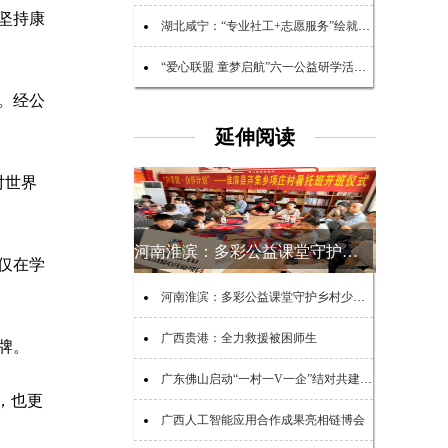
坚持康
湖北咸宁：“专业社工+志愿服务”绘就民生幸福底色
“爱心联盟 童梦启航”六一公益研学活动在广州举行
。经公
延伸阅读
对世界
河南淮滨：多彩公益课堂守护乡村少年夏日时光
仅在学
河南淮滨：多彩公益课堂守护乡村少年夏日时光
广西贵港：全力救援被困师生
牌。
广东佛山启动“一村一V一企”结对共建助力“百千万工程”活动
，也更
广西人工智能应用合作成果亮相链博会