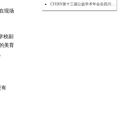
CFERN第十三届公益学术年会在四川峨眉山启幕
在现场
学校副
的美育
。
更有