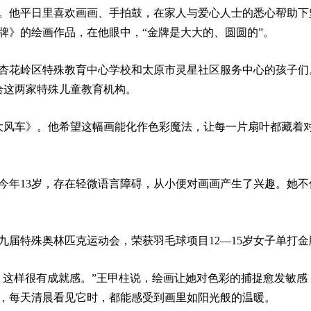
症。他平日里喜欢画画、手拍鼓，在家人与爱心人士的悉心帮助下
牌》的绘画作品，在他眼中，“金牌是大大的、圆圆的”。
市杏花岭区特殊教育中心学校和太原市灵星社区服务中心的孩子们
给这两家特殊儿童教育机构。
大风车》。他希望这幅画能化作色彩魔法，让每一片扇叶都藏着
今年13岁，存在轻微语言障碍，从小便对画画产生了兴趣。她不
第九届特殊奥林匹克运动会，荣获羽毛球项目12—15岁女子单打金
，这样很有成就感。”王甲柱说，绘画让她对色彩的捕捉愈发敏感
，每天清晨看见它时，都能感受到画里如阳光般的温暖。