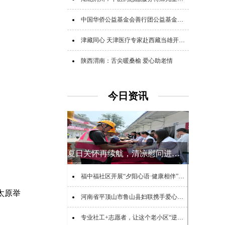
中国华侨公益基金会善行团公益基金追加追赠支援广西救灾
津藏同心 天津医疗专家赴西藏当雄开展公益帮扶
陕西渭南：舌尖暖桑榆 爱心助老情
今日资讯
夏日关怀再续航，清凉慰问进工地
福中福社区开展“夕阳心语·健康相伴”老年心理健康公益宣讲活动
太原举
河南省平顶山市鲁山县妇联携手爱心企业看望慰问特殊儿童
专业社工+志愿者，让这个老小区“逆生长”