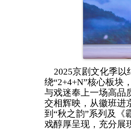
2025京剧文化季
绕“2+4+N”核心
与戏迷奉上一场高品
交相辉映，从徽班进京
到“秋之韵”系列及
戏醇厚呈现，充分展