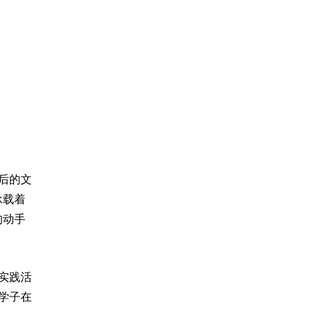
后的文
承载着
的动手
实践活
学子在