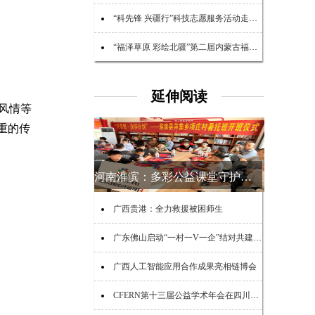
“科先锋 兴疆行”科技志愿服务活动走进阿克苏市
“福泽草原 彩绘北疆”第二届内蒙古福彩公益文化节圆满落幕
延伸阅读
风情等
重的传
河南淮滨：多彩公益课堂守护乡村少年夏日时光
广西贵港：全力救援被困师生
广东佛山启动“一村一V一企”结对共建助力“百千万工程”活动
广西人工智能应用合作成果亮相链博会
CFERN第十三届公益学术年会在四川峨眉山启幕