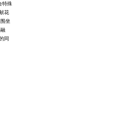
合特殊
献花
们围坐
意融
的同