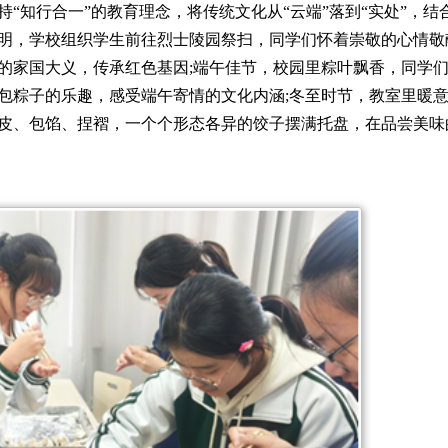
“知行合一”的教育理念，将传统文化从“云端”落到“实处”，结
明，学校组织学生前往烈士陵园祭扫，同学们怀着崇敬的心情敬
的家国大义，传承红色基因;端午佳节，校园里粽叶飘香，同学
包粽子的乐趣，感受端午寄情的文化内涵;冬至时节，教室里暖
皮、包馅、捏褶，一个个形态各异的饺子摆满托盘，在品尝美味