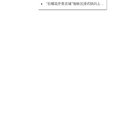
“石榴花开美京城”地铁沉浸式快闪上演 点亮民族团结新风尚