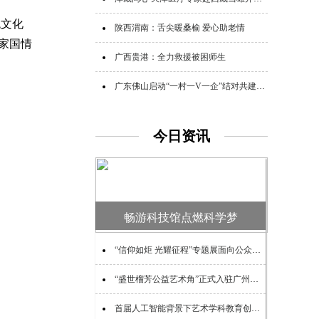
统文化
陕西渭南：舌尖暖桑榆 爱心助老情
家国情
广西贵港：全力救援被困师生
广东佛山启动“一村一V一企”结对共建助力“百千万工程”活动
今日资讯
畅游科技馆点燃科学梦
“信仰如炬 光耀征程”专题展面向公众开放
“盛世榴芳公益艺术角”正式入驻广州图书馆
首届人工智能背景下艺术学科教育创新论坛在兰州举办