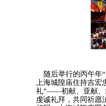
随后举行的丙午年
上海城隍庙住持吉宏
礼”——初献、亚献
虔诚礼拜，共同祈愿