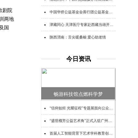
歌剧院
中国华侨公益基金会善行团公益基金追加追赠支援广西救灾
深圳两地
津藏同心 天津医疗专家赴西藏当雄开展公益帮扶
及国
陕西渭南：舌尖暖桑榆 爱心助老情
今日资讯
畅游科技馆点燃科学梦
“信仰如炬 光耀征程”专题展面向公众开放
“盛世榴芳公益艺术角”正式入驻广州图书馆
首届人工智能背景下艺术学科教育创新论坛在兰州举办