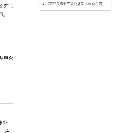
CFERN第十三届公益学术年会在四川峨眉山启幕
文艺志
展。
益申合
事业
的，应