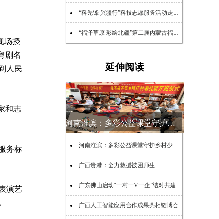
“科先锋 兴疆行”科技志愿服务活动走进阿克苏市
“福泽草原 彩绘北疆”第二届内蒙古福彩公益文化节圆满落幕
现场授
粤剧名
延伸阅读
到人民
家和志
河南淮滨：多彩公益课堂守护乡村少年夏日时光
河南淮滨：多彩公益课堂守护乡村少年夏日时光
服务标
广西贵港：全力救援被困师生
广东佛山启动“一村一V一企”结对共建助力“百千万工程”活动
表演艺
。
广西人工智能应用合作成果亮相链博会