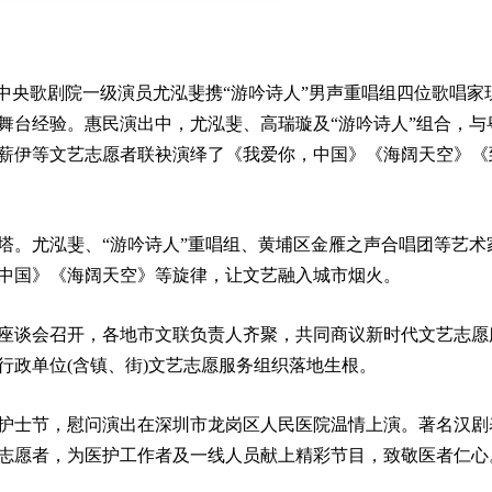
中央歌剧院一级演员尤泓斐携“游吟诗人”男声重唱组四位歌唱家
舞台经验。惠民演出中，尤泓斐、高瑞璇及“游吟诗人”组合，与
薪伊等文艺志愿者联袂演绎了《我爱你，中国》《海阔天空》《
塔。尤泓斐、“游吟诗人”重唱组、黄埔区金雁之声合唱团等艺术
中国》《海阔天空》等旋律，让文艺融入城市烟火。
座谈会召开，各地市文联负责人齐聚，共同商议新时代文艺志愿
行政单位(含镇、街)文艺志愿服务组织落地生根。
护士节，慰问演出在深圳市龙岗区人民医院温情上演。著名汉剧
志愿者，为医护工作者及一线人员献上精彩节目，致敬医者仁心