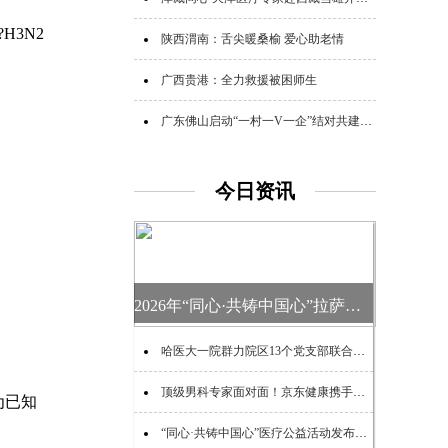
3N2
陕西渭南：舌尖暖桑榆 爱心助老情
广西贵港：全力救援被困师生
广东佛山启动“一村一V一企”结对共建助力“百千万工程”活动
今日资讯
2026年“同心·共铸中国心”拉萨及青藏铁路沿线医疗公益活动启动
哈医大一院群力院区13个党支部联合开展公益义诊活动
顶级男科专家面对面！京东健康携手西苑医院开展父亲节男性健康公益活动
为已知
“同心·共铸中国心”医疗公益活动发布会在京举行