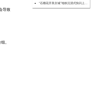
“石榴花开美京城”地铁沉浸式快闪上演 点亮民族团结新风尚
会导致
龄组。