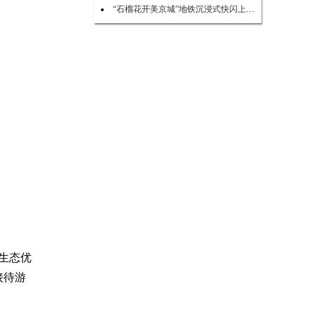
“石榴花开美京城”地铁沉浸式快闪上演 点亮民族团结新风尚
生态优
接待游