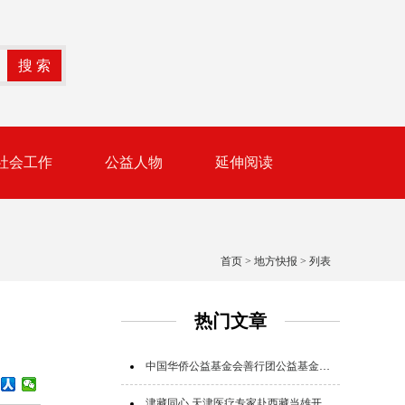
社会工作
公益人物
延伸阅读
首页
>
地方快报
> 列表
热门文章
中国华侨公益基金会善行团公益基金追加追赠支援广西救灾
津藏同心 天津医疗专家赴西藏当雄开展公益帮扶