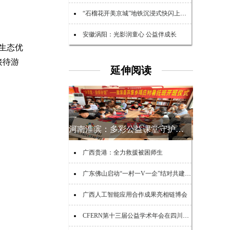
“石榴花开美京城”地铁沉浸式快闪上演 点亮民族团结新风尚
安徽涡阳：光影润童心 公益伴成长
生态优
接待游
延伸阅读
河南淮滨：多彩公益课堂守护乡村少年夏日时光
广西贵港：全力救援被困师生
广东佛山启动“一村一V一企”结对共建助力“百千万工程”活动
广西人工智能应用合作成果亮相链博会
CFERN第十三届公益学术年会在四川峨眉山启幕