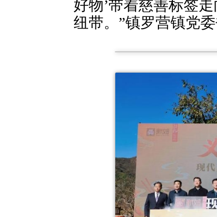
好物’带着慈善标签
纽带。”镇罗营镇党