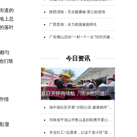
街道的
陕西渭南：舌尖暖桑榆 爱心助老情
地上总
广西贵港：全力救援被困师生
的落叶
广东佛山启动“一村一V一企”结对共建助力“百千万工程”活动
行都匀
今日资讯
他们致
夏日关怀再续航，清凉慰问进工地
作情
福中福社区开展“夕阳心语·健康相伴”老年心理健康公益宣讲活动
河南省平顶山市鲁山县妇联携手爱心企业看望慰问特殊儿童
更彰显
专业社工+志愿者，让这个老小区“逆生长”