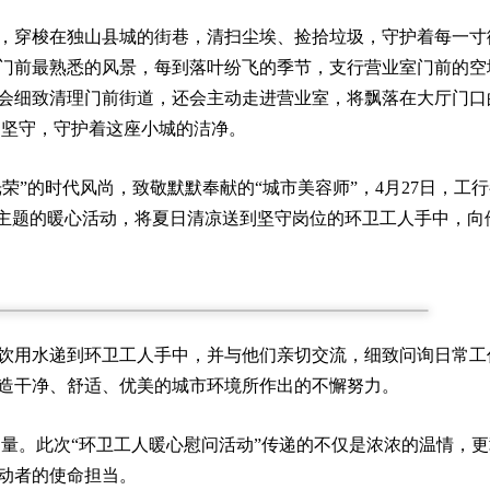
，穿梭在独山县城的街巷，清扫尘埃、捡拾垃圾，守护着每一寸
门前最熟悉的风景，每到落叶纷飞的季节，支行营业室门前的空
会细致清理门前街道，还会主动走进营业室，将飘落在大厅门口
的坚守，守护着这座小城的洁净。
荣”的时代风尚，致敬默默奉献的“城市美容师”，4月27日，工
为主题的暖心活动，将夏日清凉送到坚守岗位的环卫工人手中，向
饮用水递到环卫工人手中，并与他们亲切交流，细致问询日常工
造干净、舒适、优美的城市环境所作出的不懈努力。
力量。此次“环卫工人暖心慰问活动”传递的不仅是浓浓的温情，
动者的使命担当。