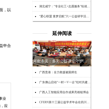
湖北咸宁：“专业社工+志愿服务”绘就民生幸福底色
面，以
“爱心联盟 童梦启航”六一公益研学活动在广州举行
延伸阅读
益申合
河南淮滨：多彩公益课堂守护乡村少年夏日时光
广西贵港：全力救援被困师生
广东佛山启动“一村一V一企”结对共建助力“百千万工程”活动
广西人工智能应用合作成果亮相链博会
事业
CFERN第十三届公益学术年会在四川峨眉山启幕
的，应