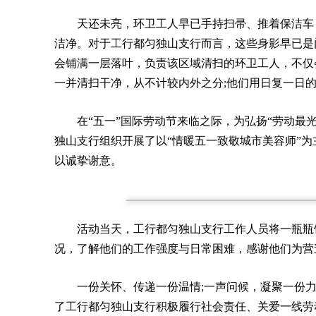
天还未亮，环卫工人早已手持扫帚、推着保洁车
洁净。对于工行都匀独山支行而言，这些身影早已是
会铺满一层落叶，负责该区域清扫的环卫工人，不仅
一并清扫干净，从不计较内外之分;他们用日复一日
在“五一”国际劳动节来临之际，为弘扬“劳动最光
独山支行组织开展了以“情暖五一致敬城市美容师”
以诚挚谢意。
活动当天，工行都匀独山支行工作人员将一瓶瓶
况，了解他们的工作强度与日常困难，感谢他们为营
一份关怀、传递一份温情;一声问候，凝聚一份
了工行都匀独山支行积极履行社会责任、关爱一线劳