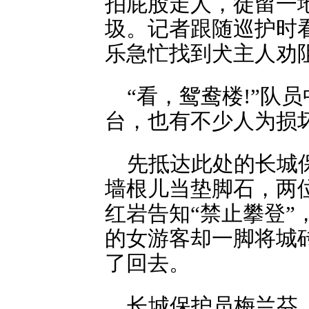
拍屁股走人，徒留一
圾。记者跟随巡护时
乐急忙找到犬主人劝
“看，鸳鸯楼!”队
台，也有不少人为损
先抵达此处的长城
墙根儿当垫脚石，两
红岩告知“禁止攀登
的女游客却一脚将城
了回去。
长城保护员梅兰芬